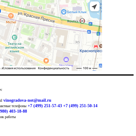
123376, Россия, г. Москва, ул. Красная Пресня
ес
2 м. Краснопресненская
vinogradova-not@mail.ru
il
+7 (499) 251-57-43
+7 (499) 251-50-14
актные телефоны
(980) 403-18-88
Пн - Пт: 10:00 - 18:00
Сб - Вс: Выходной
ик работы