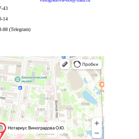
7-43
0-14
8-88 (Telegram)