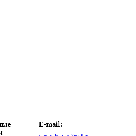
ные
E-mail:
ы
vinogradova-not@mail.ru