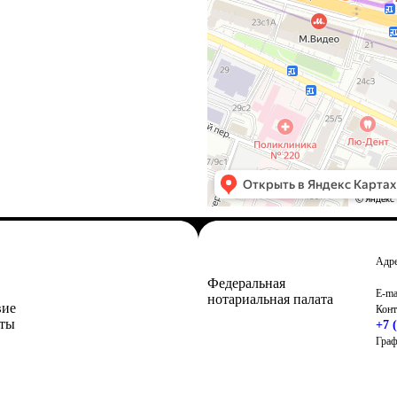
Адр
д.2
Федеральная
E-ma
нотариальная палата
вие
Конт
иты
+7 
Граф